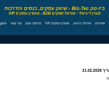
ביז-טק Biz-Tec
-
שיווק עסקים, כנסים והדרכות
מגזין דיגיטלי - פורטל ספקים B2B - מועדון עסקים VIP
אודותינו
שירותי ביז-טק
מועדון עסקים VIP
פרסום עסק
צור קשר
glish
יועצים
מרכז המרצים
קורסים
מגזין
ספרי ניהול
21.02.
ם.