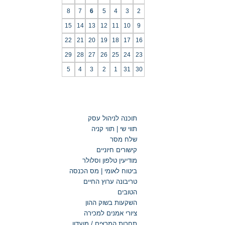
8
7
6
5
4
3
2
15
14
13
12
11
10
9
22
21
20
19
18
17
16
29
28
27
26
25
24
23
5
4
3
2
1
31
30
קישורים חיוניים
תוכנה לניהול עסק
תווי שי | תווי קניה
שלח מסר
קישורים חיוניים
מודיעין טלפון וסלולר
ביטוח לאומי | מס הכנסה
טריבונה ערוץ החיים
הטובים
השקעות בשוק ההון
ציורי אמנים למכירה
תחרות המרצים / מועדון