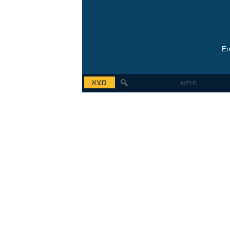
En
תווי שי
מידעון
עסקים SMB