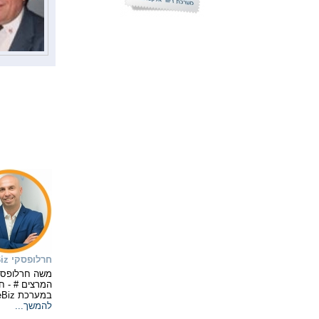
המלצות
חרלופסקי BizMakeBiz
משה חרלופסקי
המרצים # - ח
במערכת BizMakeBizכולל...
להמשך...