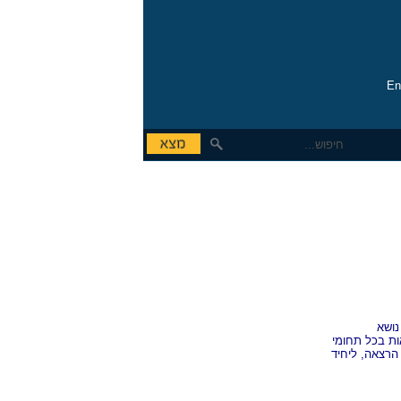
En
תווי שי
מידעון
עסקים SMB
נושא
ות בכל תחומי
רצאה, ליחיד