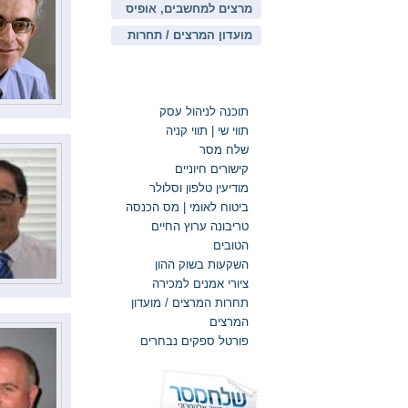
מרצים למחשבים, אופיס
ומערכות מידע
מועדון המרצים / תחרות
המרצים TLC
קישורים חיוניים
תוכנה לניהול עסק
תווי שי | תווי קניה
שלח מסר
קישורים חיוניים
מודיעין טלפון וסלולר
ביטוח לאומי | מס הכנסה
טריבונה ערוץ החיים
הטובים
השקעות בשוק ההון
ציורי אמנים למכירה
תחרות המרצים / מועדון
המרצים
פורטל ספקים נבחרים