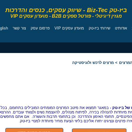
ביז-טק Biz-Tec
-
שיווק עסקים, כנסים והדרכות
מגזין דיגיטלי - פורטל ספקים B2B - מועדון עסקים VIP
אודותינו
שירותי ביז-טק
מועדון עסקים VIP
פרסום עסק
צור קשר
glish
יועצים
מרכז המרצים
קורסים
מגזין
ספרי ניהול
המרצים
>
מרצים לרכש ולוגיסטיקה
רכש ולוגיסטיקה
של ביז-טק -
במאגר תמצאו את מיטב המרצים המומחים המובילים בתחומם, בכל 
ות מיוחדות להנהלה בכירה, לפיתוח מנהלים, להעצמת נשים ולצוותי עובדים. ההרצא
והפיננסיים, תחומי האימון וההדרכה וכן בתחומי תרבות והעשרה.
אם אתם מחפשים ה
רו פרטים ונציגינו יחזרו אליכם בליווי הצעת מחיר מיוחדת למנויי ביז-טק.