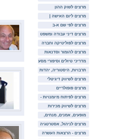
מרצים לשוק ההון
ופיננסים
מרצים ליום האישה |
העצמת נשים | יחסים
מרצים לפי שם א-ב
וזוגיות | אושר
מרצים דיני עבודה ומשפט
מרצים לפוליטיקה וחברה
מרצים להומור וסדנאות
צחוק
מדריכי טיולים וסיפורי מסע
תרבויות, היסטוריה, יהדות
- מרצים
מרצים לשיווק דיגיטלי
באינטרנט
מרצים פופולריים
מרצים לפיתוח מיומנויות -
מו"מ, פרזנטציה, יצירתיות
מרצים לשיווק מכירות
שירות ומודיעין עסקי
מופעים, אמנים, מנחים,
מרכזי תרבות והרצאות
מרצים לניהול, אסטרטגיה
ומשאבי אנוש
מרצים - הרצאות העשרה