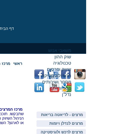
דף הבית
לוח כנסים
אינדקס עסקים
עו"ד
תחרות המרצים
משאבי אנוש
שוק ההון
טכנולוגיה
בקרו אותנו ברשתות
ראשי
מרכז 
שיווק ופרסום
רכש ולוגיסטיקה
מסחר ושירותים
פנאי ורווחה
מרצים ל
נדל"ן
אינדקס מרצים
מרכז המרצים 
שתבקשו. תוכני
מרצים - לדיאטה בריאות
הניהול השיווק 
תזונה וספורט
או לארגון? השאי
מרצים לנדלן ויזמות
מרצים לרכש ולוגיסטיקה