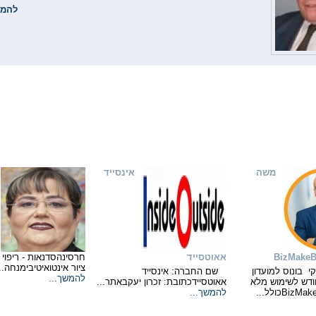
להמש
 השבוע בזירת המרצים
משה
אינסייד
אאוטסייד
חרסינהסדנאות - ריפוי
ציור אינטואיטיבימנחה..
 בונוס למועדון
שם החברה: אינסייד
להמשך...
ודש לשימוש מלא
אאוטסיידכתובת: זכרון יעקבאתר...
להמשך...