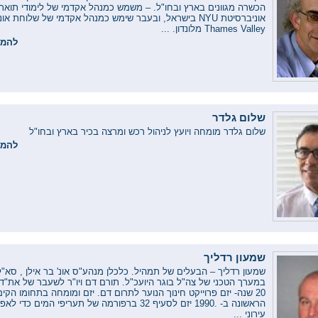
הכשרה מגוונים בארץ ובחו"ל. – משמש כמנהל אקדמי של לימודי תואר 
אוניברסיטת NYU בישראל, ובעבר שימש כמנהל אקדמי של שלוחת א
Thames Valley מלונדון. ...
להמש
שלום גלדר
שלום גלדר מומחה ויועץ לניהול רכש ומרצה בכיר בארץ ובחו"ל
להמש
שמעון רדליך
שמעון רדליך – הבעלים של תמהיל. כלכלן מנהע"ס אונ' בר אילן , סא"ל
במערך הטכני של צה"ל בוגר היועכ"ל. תורם דם ויו"ר לשעבר של את"ד
20 שנה- יזם פרוייקט חינוך הנוער לתרום דם. יזם ומומחה בתחומו הק
הראשונה ב- .1990 יזם לסעיף 32 ברפורמה של תעריפי המים כד
עירוני ...